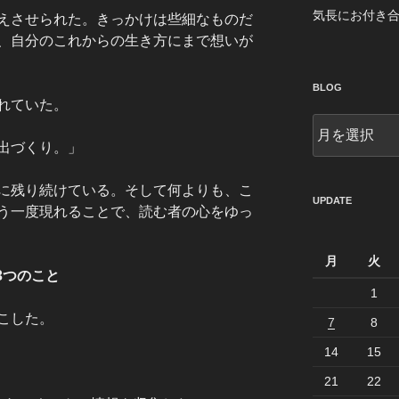
気長にお付き
えさせられた。きっかけは些細なものだ
、自分のこれからの生き方にまで想いが
BLOG
れていた。
blog
出づくり。」
に残り続けている。そして何よりも、こ
UPDATE
う一度現れることで、読む者の心をゆっ
月
火
3つのこと
1
こした。
7
8
14
15
21
22