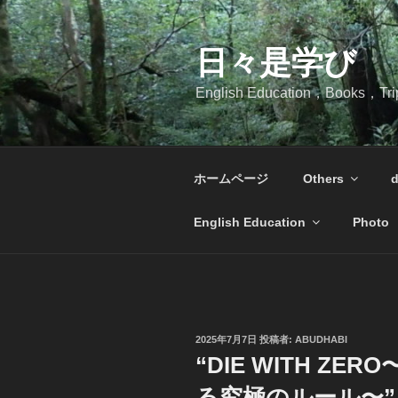
コ
ン
テ
日々是学び
ン
English Education，Books，Tr
ツ
へ
ス
キ
ホームページ
Others
d
ッ
プ
English Education
Photo
投
2025年7月7日
投稿者:
ABUDHABI
稿
“DIE WITH Z
日:
る究極のルール〜