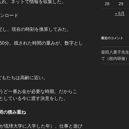
に入れ、ネットで情報を収集した。
28
29
« 6月
ウンロード
仮定し、現在の時刻を換算してみた。
最近のコメント
50分。残された時間の重みが、数字とし
柴田八重子先
て（校内研修
どもたちは高齢に近い。
うど一番お金が必要な時期。だからこ
としている今に渡す決意をした。
間の積み重ね
女が琉球大学に入学した年）、仕事と遊び