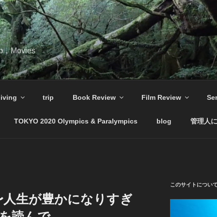
ip，Movies
iving
trip
Book Review
Film Review
Se
TOKYO 2020 Olympics & Paralympics
blog
管理人
このサイトについ
ERO〜人生が豊かになりすぎ
”を読んで