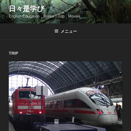
コ
日々是学び
ン
English Education，Books，Trip，Movies
テ
ン
ツ
メニュー
へ
ス
キ
TRIP
ッ
プ