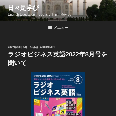
コ
日々是学び
ン
English Education，Books，Trip，Movies
テ
ン
ツ
メニュー
へ
ス
キ
投
2022年10月14日
投稿者:
ABUDHABI
稿
ッ
ラジオビジネス英語2022年8月号を
日:
プ
聞いて