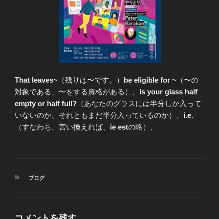
That leaves~
（残りは〜です。）
be eligible for ~
（〜の
対象である、〜をする資格がある）、
Is your glass half
empty or half full?
（あなたのグラスには半分しか入って
いないのか、それともまだ半分入っているのか）、
i.e.
（すなわち、言い換えれば、
ie est
の略）、
カ
ブログ
テ
ゴ
リ
ー
コメントを残す