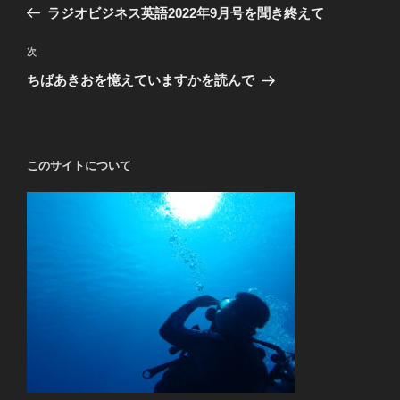
の
ラジオビジネス英語2022年9月号を聞き終えて
ナ
投
ビ
稿
次
次
ゲ
の
ちばあきおを憶えていますかを読んで
投
ー
稿
シ
ョ
このサイトについて
ン