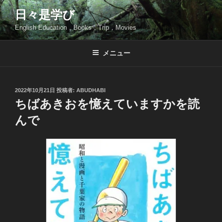
コ
日々是学び
ン
English Education，Books，Trip，Movies
テ
ン
ツ
メニュー
へ
ス
キ
投
2022年10月21日
投稿者:
ABUDHABI
稿
ッ
ちばあきおを憶えていますかを読
日:
プ
んで