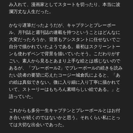
み入れて、漫画家としてスタートを切ったり、本当に波
瀾万丈な人生だった。
かなり遅筆だったようだが、キャプテンとプレーボー
ル、月刊誌と週刊誌の連載を持つということはどんなに
大変だったろうか。背景もアシスタントに任せないでご
自分で描かれていたようである。最初はスクリーントー
ンも使わずペンで背景を描いていたそう。こだわりがす
ごい。素人から見るとあまり上手な絵とは感じないので
あるが、「プレーボール2」でプレーボールの続きを読み
たい読者の要望に応えたコージー城倉氏によると、「あ
の絵は真似できない。微に入り細に入り丁寧に描かれて
いて、ストーリーはもちろん素晴らしい絵である。」と
語っていた。
これからも多分一生キャプテンとプレーボールとはお付
き合いが続くのではないかと思う。それくらい私にとっ
ては大切な出会いであった。