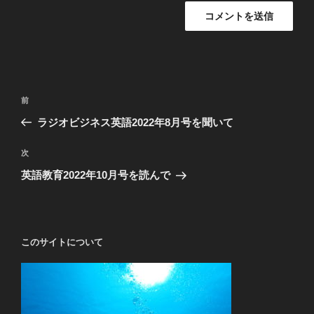
投
前
前
稿
の
ラジオビジネス英語2022年8月号を聞いて
ナ
投
ビ
稿
次
次
ゲ
の
英語教育2022年10月号を読んで
投
ー
稿
シ
ョ
このサイトについて
ン