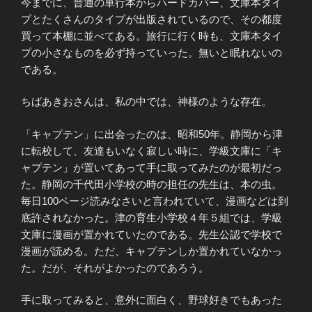
今までに、普通の単行本からハードカバー、文庫本タイ
プとたくさんのタイプが出版されているので、その都度
買って本棚に並べてある。旅行に行く時も、文庫本タイ
プの小さなものを必ず持っていった。無いと眠れないの
である。
ちばあきおさんは、私の中では、神様のような存在。
「キャプテン」に出会ったのは、昭和50年。静岡から津
に転校して、友達もいなく寂しい時に、学級文庫に「キ
ャプテン」が置いてあって手に取ってみたのが最初だっ
た。静岡の千代田小学校の時の担任の先生は、本の虫。
毎日100ページ読みなさいと言われていて、漫画などは到
底許されなかった。津の育生小学校４年５組では、学級
文庫に漫画が置かれていたのである。先生公認で学校で
漫画が読める。ただ、キャプテンしか置かれていなかっ
た。だが、それがよかったのであろう。
手に取ってみると、意外に面白く、野球好きでもあった