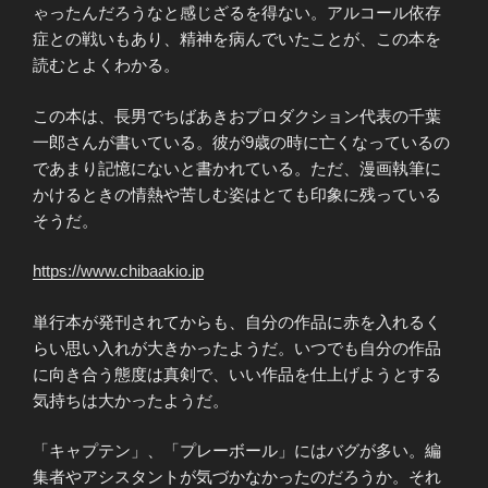
ゃったんだろうなと感じざるを得ない。アルコール依存
症との戦いもあり、精神を病んでいたことが、この本を
読むとよくわかる。
この本は、長男でちばあきおプロダクション代表の千葉
一郎さんが書いている。彼が9歳の時に亡くなっているの
であまり記憶にないと書かれている。ただ、漫画執筆に
かけるときの情熱や苦しむ姿はとても印象に残っている
そうだ。
https://www.chibaakio.jp
単行本が発刊されてからも、自分の作品に赤を入れるく
らい思い入れが大きかったようだ。いつでも自分の作品
に向き合う態度は真剣で、いい作品を仕上げようとする
気持ちは大かったようだ。
「キャプテン」、「プレーボール」にはバグが多い。編
集者やアシスタントが気づかなかったのだろうか。それ