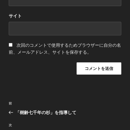
サイト
次回のコメントで使用するためブラウザーに自分の名
前、メールアドレス、サイトを保存する。
投
前
前
稿
の
「樹齢七千年の杉」を指導して
ナ
投
ビ
稿
次
次