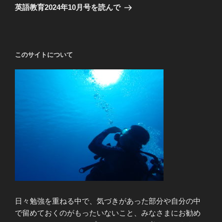
ゲ
の
英語教育2024年10月号を読んで
投
ー
稿
シ
ョ
このサイトについて
ン
日々勉強を重ねる中で、気づきがあった部分や自分の中
で留めておくのがもったいないこと、みなさまにお勧め