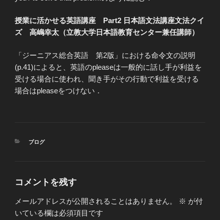
授業に活かせる英語講座 Part2 日本語文法講座文法クイ
ズ 高嶋幸太（立教大学日本語教育センター兼任講師）
「ジーニアス総合英語 第2版」における命令文の説明
(p.41)によると、英語のpleaseは一般的に話し手が利益を
受ける場合に使われ、聞き手がその行動で利益を受ける
場合はpleaseをつけない．
カ
ブログ
テ
ゴ
リ
ー
コメントを残す
メールアドレスが公開されることはありません。
※
が付
いている欄は必須項目です