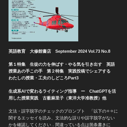
英語教育 大修館書店 September 2024 Vol.73 No.8
第１特集 生徒の力を伸ばす・やる気を引き出す 英語
授業あの手この手 第２特集 実践投稿でシェアする
わたしの授業・工夫のしどころPart3
生成系AIで変わるライティング指導 ー ChatGPTを活
用した授業実践 古薮麻里子（東洋大学准教授）他
文法・誤字脱字のチェックのプロンプト 「以下の⚪︎⚪︎に
関するエッセイを読み、文法的な誤りや誤字脱字がない
かを確認してください．間違っている点は箇条書きに