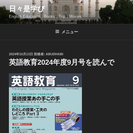
コ
日々是学び
ン
English Education，Books，Trip，Movies
テ
ン
ツ
メニュー
へ
ス
キ
投
2024年10月13日
投稿者:
ABUDHABI
稿
ッ
英語教育2024年度9月号を読んで
日:
プ