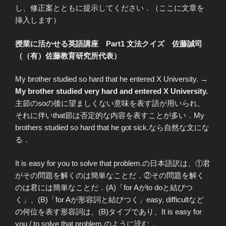
し、修正案とともに提示してください．（ここに文章を
挿入します）
授業に活かせる英語講座 Part1 文法クイズ 佐藤誠司
（（有）佐藤教育研究所代表）
My brother studied so hard that he entered X University. →
My brother studied very hard and entered X University.
主節のsoの後に望ましくない意味を表す語が用いられ、
それに伴いthat節は否定的な内容を表すことが多い．My
brothers studied so hard that he got sick.なら自然な文にな
る．
It is easy for you to solve that problem.の日本語訳は、①君
がその問題を解くのは簡単なことだ．②その問題を解く
のは君には簡単なことだ．(A)「for Aがto doと結びつ
く」、(B)「for Aが形容詞と結びつく」easy, difficultなど
の何位を表す形容詞は、(B)タイプであり、It is easy for
you / to solve that problem.のように読む．