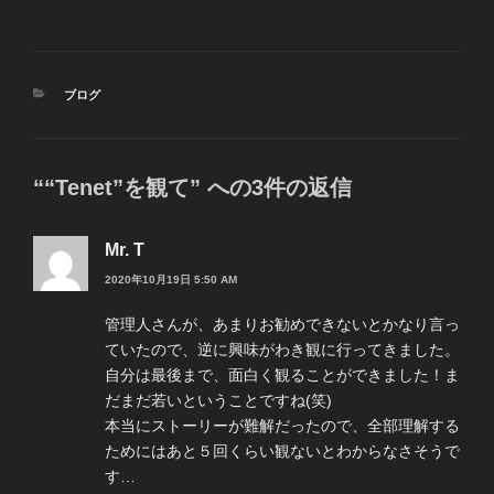
カ
ブログ
テ
ゴ
リ
ー
““Tenet”を観て” への3件の返信
Mr. T
2020年10月19日 5:50 AM
管理人さんが、あまりお勧めできないとかなり言っ
ていたので、逆に興味がわき観に行ってきました。
自分は最後まで、面白く観ることができました！ま
だまだ若いということですね(笑)
本当にストーリーが難解だったので、全部理解する
ためにはあと５回くらい観ないとわからなさそうで
す…