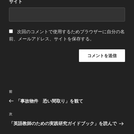
サイト
次回のコメントで使用するためブラウザーに自分の名
前、メールアドレス、サイトを保存する。
投
前
前
稿
の
「事故物件 恐い間取り」を観て
ナ
投
ビ
稿
次
次
ゲ
の
「英語教師のための実践研究ガイドブック」を読んで
投
ー