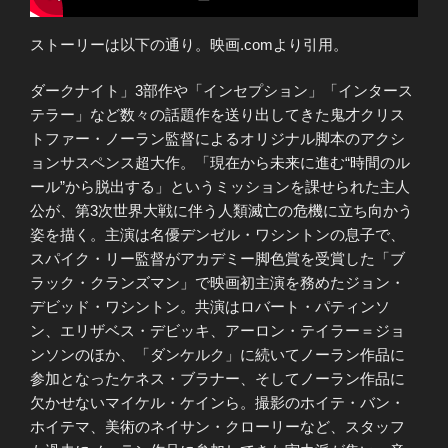
ストーリーは以下の通り。映画.comより引用。
ダークナイト」3部作や「インセプション」「インタース
テラー」など数々の話題作を送り出してきた鬼才クリス
トファー・ノーラン監督によるオリジナル脚本のアクシ
ョンサスペンス超大作。「現在から未来に進む“時間のル
ール”から脱出する」というミッションを課せられた主人
公が、第3次世界大戦に伴う人類滅亡の危機に立ち向かう
姿を描く。主演は名優デンゼル・ワシントンの息子で、
スパイク・リー監督がアカデミー脚色賞を受賞した「ブ
ラック・クランズマン」で映画初主演を務めたジョン・
デビッド・ワシントン。共演はロバート・パティンソ
ン、エリザベス・デビッキ、アーロン・テイラー＝ジョ
ンソンのほか、「ダンケルク」に続いてノーラン作品に
参加となったケネス・ブラナー、そしてノーラン作品に
欠かせないマイケル・ケインら。撮影のホイテ・バン・
ホイテマ、美術のネイサン・クローリーなど、スタッフ