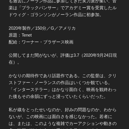
も過去にノーラン作品に参加してきた実力派が集い、音
楽は「ブラックパンサー」でアカデミー賞を受賞したル
ドウィグ・ゴランソンがノーラン作品に初参加。
2020年製作／150分／G／アメリカ
原題：Tenet
配給：ワーナー・ブラザース映画
公開してまだ間がないが、評価は3.7（2020年9月24日現
在）。
かなりの期待作であり話題作である。この監督は、クリ
ストファー・ノーランスの作品はいくつか観ている。
「インターステラー」はかなり面白く、映画を観終わっ
た後もその余韻にずっと浸っていたくらいだった。
私が歳をとったせいなのか、好みの問題なのか、わから
ないが、この映画には面白さを感じなかった。若者に
は、または、このような複雑でカーアクションや動きの