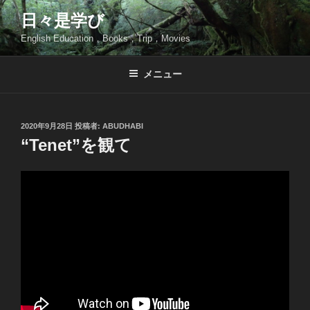
コ
日々是学び
ン
English Education，Books，Trip，Movies
テ
ン
ツ
メニュー
へ
ス
キ
投
2020年9月28日
投稿者:
ABUDHABI
稿
ッ
“Tenet”を観て
日:
プ