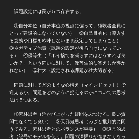
課題設定には罠が５つ存在する。
①自分本位（自分本位の視点に偏って、経験者全員に
とって建設的になっていない） ②自己目的化（導入す
る意義や目標を吟味しないまま設定してしまうこと）
③ネガティブ他責（課題の設定が後ろ向きになってい
る） ④優等生（「ポイ捨てを減らすにはどうすれば良
いか？」という問いに対して、優等生的な答えしか導か
れない） ⑤壮大（設定される課題が壮大過ぎる）
問題に対してどのような心構え（マインドセット）で
迎えるか。問題をどのように捉えるのかについての思考
法は５つある。
①素朴思考（浮かび上がった疑問をぶつける。良い質
問でなくても良い） ②天邪鬼思考（わざと批判的に問
うてみる。素朴思考とのバランスが重要） ③道具的思
考（記号やモデルを使う。問題の深掘りが進まなくなっ