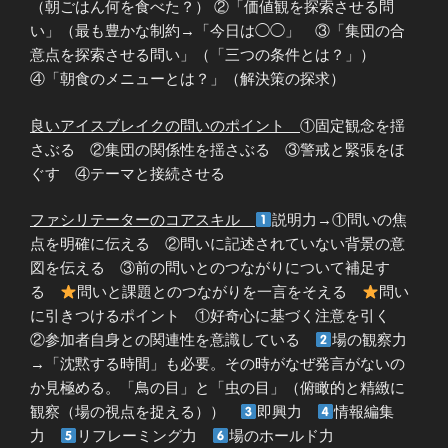
（朝ごはん何を食べた？） ②「価値観を探索させる問
い」（最も豊かな制約→「今日は◯◯」 ③「集団の合
意点を探索させる問い」（「三つの条件とは？」）
④「朝食のメニューとは？」（解決策の探求）
良いアイスブレイクの問いのポイント
①固定観念を揺
さぶる ②集団の関係性を揺さぶる ③警戒と緊張をほ
ぐす ④テーマと接続させる
ファシリテーターのコアスキル
説明力→①問いの焦
点を明確に伝える ②問いに記述されていない背景の意
図を伝える ③前の問いとのつながりについて補足す
る
問いと課題とのつながりを一言をそえる
問い
に引きつけるポイント ①好奇心に基づく注意を引く
②参加者自身との関連性を意識している
場の観察力
→「沈黙する時間」も必要。その時がなぜ発言がないの
か見極める。「鳥の目」と「虫の目」（俯瞰的と精緻に
観察（場の視点を捉える））
即興力
情報編集
力
リフレーミング力
場のホールド力