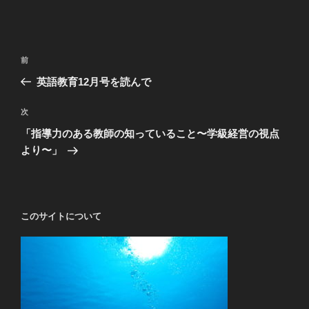
投
前
前
稿
の
英語教育12月号を読んで
ナ
投
ビ
稿
次
次
ゲ
の
「指導力のある教師の知っていること〜学級経営の視点
投
ー
より〜」
稿
シ
ョ
ン
このサイトについて