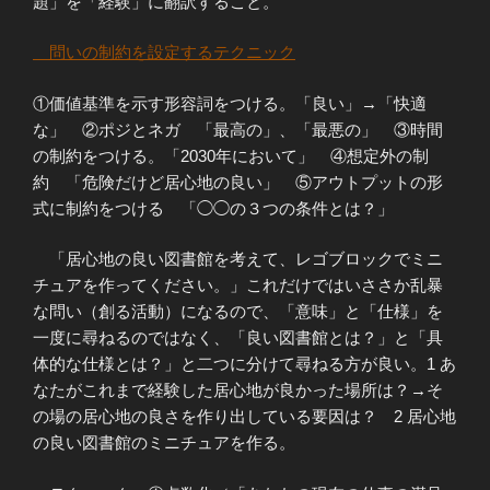
題」を「経験」に翻訳すること。
問いの制約を設定するテクニック
①価値基準を示す形容詞をつける。「良い」→「快適
な」 ②ポジとネガ 「最高の」、「最悪の」 ③時間
の制約をつける。「2030年において」 ④想定外の制
約 「危険だけど居心地の良い」 ⑤アウトプットの形
式に制約をつける 「◯◯の３つの条件とは？」
「居心地の良い図書館を考えて、レゴブロックでミニ
チュアを作ってください。」これだけではいささか乱暴
な問い（創る活動）になるので、「意味」と「仕様」を
一度に尋ねるのではなく、「良い図書館とは？」と「具
体的な仕様とは？」と二つに分けて尋ねる方が良い。1 あ
なたがこれまで経験した居心地が良かった場所は？→そ
の場の居心地の良さを作り出している要因は？ 2 居心地
の良い図書館のミニチュアを作る。