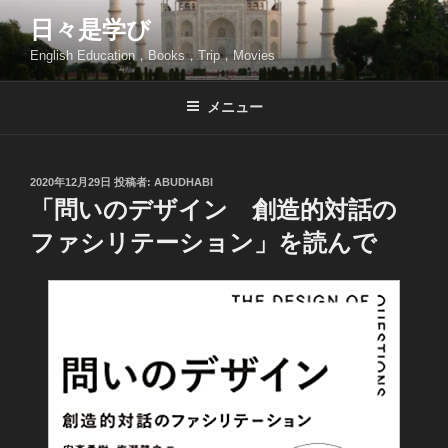
コ
日々是学び
ン
English Education，Books，Trip，Movies
テ
ン
ツ
メニュー
へ
ス
キ
投
2020年12月29日
投稿者:
ABUDHABI
稿
ッ
「問いのデザイン 創造的対話の
日:
プ
ファシリテーション」を読んで