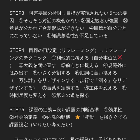
STEP3 阻害要因の検討→目標が実現されない５つの要
因 ①そもそも対話の機会がない ②固定観念が強固 ③
意見が分かれて合意形成ができない ④目標が自分ごと
になっていない ⑤知識創造性が不足している
STEP4 目標の再設定（リフレーミング）→リフレーミ
ングのテクニック ①利他的に考える（自分本位は
） ②大義を問い直す ③前向きに捉える ④規範外に
はみ出す ⑤小さく分割する ⑥動詞に言い換える
（「万歩計」をリデザインする→歩行で「測る」をリデ
ザインする） ⑦言葉を定義する ⑧主体を変える ⑨
時間尺度を変える ⑩第３の道を探る
STEP5 課題の定義→良い課題の判断基準 ①効果性
②社会的定義 ③内発的動機
「衝動」を掻き立てる
課題設定（やりたい考えたい）
ワークショップについて。私の授業は、子どもたちに