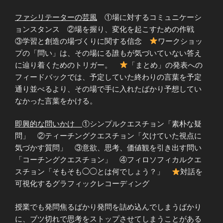
ファシリテーターの芸風
①場に対するコミュニケーシ
ョンスタンス ②場を握り、変化を起こすための作戦
③学習と創造の場づくりに関する信念
ワークショッ
プの「問い」は、その場にる誰もが気づいていない答え
に辿り着くためのトリガー。
「まとめ」の発表への
フィードバックでは、予定していた終わりの言葉を予定
通り並べるより、その場で手に入れたばかり予想してい
なかった言葉をかける。
即興的な問いかけ
①シンプルクエスチョン「素朴な疑
問」 ②ティーチングクエスチョン「欠けていた視点に
気づかす質問」 ③意欲、思考、価値観を引き出す問い
「コーチングクエスチョン」 ④フィロソフィカルクエ
スチョン「そもそも◯◯とは何でしょう？」
対話を
可視化するグラフィックレコーディング
授業でも発問焦るばかり発問を詰め込んでしまうばかり
に、ブツ切れで思考をストップさせてしまうことがある