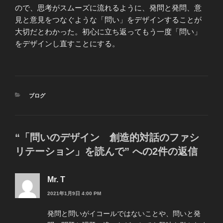
ので、思考がスムーズに流れるように、発問と発問、意
見と意見をつなぐような「問い」をデザインすることが
大切だとわかった。初心に立ち返ってもう一度「問い」
をデザインし直すことにする。
カ
ブログ
テ
ゴ
リ
ー
“「問いのデザイン 創造的対話のファシ
リテーション」を読んで” への2件の返信
Mr. T
2021年1月9日 4:00 PM
発問と問いがイコールではないことや、問いと発