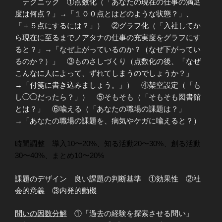
テクニック ①点数化（「あなたの現在の仕事の満足
度は何点？」→「１００点とはどのような状態？」、
「＋５点にするには？」） ②グラフ化（「入社してか
ら現在に至るまでノアタナの仕事の充実度をグラフにす
ると？」→「なぜ上がっているのか？（なぜ下がってい
るのか？）」 ③ものさしづくり（点数化の後、「なぜ
こんなに人によって、ずれてしまうのでしょうか？」
→「付箋に書き込みましょう。」） ④架空設定（「も
し◯◯だったら？」） ⑤そもそも（「そもそも図書館
とは？」 ⑥喩える（「あなたの職場の課題は？」
→「あなたの職場の課題を、病気やケガに喩えると？）
時間調整
導入10〜20%、知る活動20〜30%、創る活動
30〜40%、まとめ10〜20%
課題のデザイン 良い課題の判断基準 ①効果性 ②社
会的意義 ③内発的動機
問いの因数分解
①「過去の経験を探索させる問い」