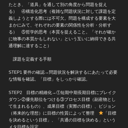
たとき、「道具」を通して別の角度から問題を捉え
る） ④構造化思考（複雑な問題状況に対して課題を定
義しようとする際には不可欠。問題を構成する要素を大
まかにみて、それぞれの要素の関係性を分析・分析す
る） ⑤哲学的思考（本質を捉えること。「それが確か
に物事の本質かもしれない」という互いに納得できる共
通理解に達すること）
課題を定義する手順
STEP1 要件の確認→問題状況を解決するにあたって必要
な情報を確認。「目標」をしっかり確認。
STEP2 目標の精緻化→①短期中期長期目標にブレイク
ダウン②優先順位をつける③プロセス目標（副産物とし
て生まれるもの）、成果目標（実際の目標）、ビジョン
（将来的な理想）に目標の性質によって整理
「目標
を決めるという目標」、「共通の目標を決める」という
メタ目標を設定