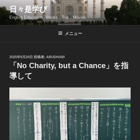
コ
日々是学び
ン
English Education，Books，Trip，Movies
テ
ン
ツ
メニュー
へ
ス
キ
投
2025年9月20日
投稿者:
ABUDHABI
稿
ッ
「No Charity, but a Chance」を指
日:
プ
導して