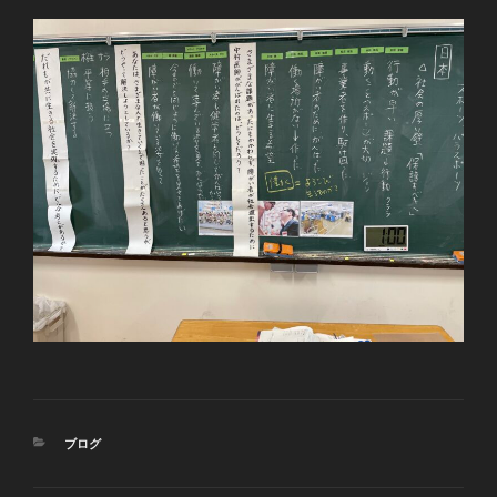
カ
ブログ
テ
ゴ