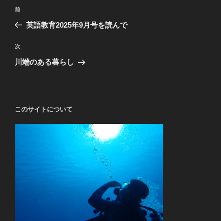
投
前
前
稿
の
英語教育2025年9月号を読んで
ナ
投
ビ
稿
次
次
ゲ
の
川端のある暮らし
投
ー
稿
シ
ョ
このサイトについて
ン