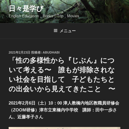
コ
日々是学び
ン
English Education，Books，Trip，Movies
テ
ン
ツ
メニュー
へ
ス
キ
投
2021年2月23日
投稿者:
ABUDHABI
稿
ッ
「性の多様性から『じぶん』につ
日:
プ
いて考える〜 誰もが排除されな
い社会を目指して 子どもたちと
の出会いから見えてきたこと 〜
2021年2月6日（土）10：00 津人教橋内地区教職員研修会
（ZOOM研修）津市立東橋内中学校 講師：田中一歩さ
ん、近藤孝子さん