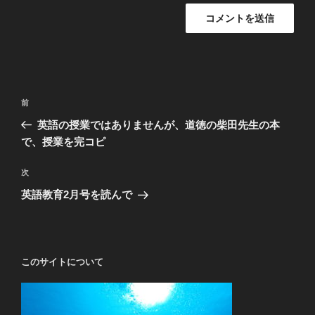
投
前
前
稿
の
英語の授業ではありませんが、道徳の柴田先生の本
ナ
投
で、授業を完コピ
ビ
稿
ゲ
次
次
の
ー
英語教育2月号を読んで
投
シ
稿
ョ
ン
このサイトについて