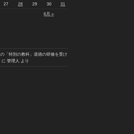
27
28
29
30
31
6月 »
生の「特別の教科」道徳の研修を受け
）
に
管理人
より