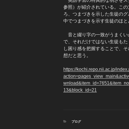
英語学習の特異的な弱さをスク
参照）が紹介されている。この
ろ、つまづきを示した生徒のグ
中でつまづきを示す生徒のほと
音と綴り字の一致がうまくい
で、それだけではない生徒もた
し困り感を把握することで、そ
想だと思う。
https://kochi.repo.nii.ac.jp/inde
action=pages_view_main&activ
wnload&item_id=7651&item_no=
13&block_id=21
カ
ブログ
テ