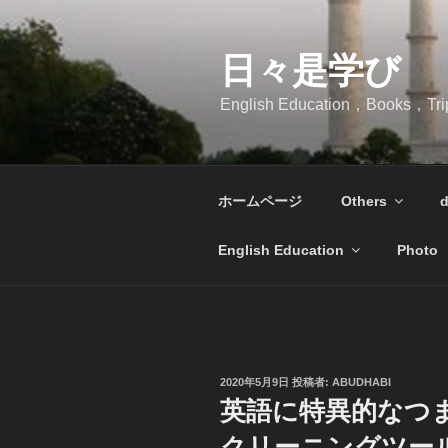
コ
ン
テ
日々是学び
ン
English Education，Books，Tr
ツ
へ
ス
キ
ホームページ
Others
d
ッ
プ
English Education
Photo
投
2020年5月9日
投稿者:
ABUDHABI
稿
英語に特異的なつ
日:
クリーニングツー