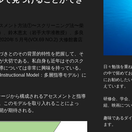
スメント方法①〜スクリーニング法〜柴
）、鈴木恵太（岩手大学准教授）、多良
年５月号(VOl.69 NO.2) 大修館書店
づきとのその背景的特性を把握して、そ
が大切である。私自身も近年はそのスク
日々勉強を重
導については非常に興味を持っている。
の中で留めて
Instructional Model：多層指導モデル）に
にお勧めした
えています。
テージから構成されるアセスメントと指導
研修会、学会
。このモデルを取り入れることによっ
組、映画につ
開が期待される。
趣味であるダ
ます。