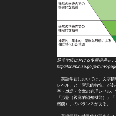
通常学級における多層指導モデル
http://forum.nise.go.jp/mim/?pa
英語学習においては、文字情
レベル」と「背景的特性」があ
字・単語・文章の処理レベル、
「形態（視覚的認知機能）」「
機能）」のバランスがある。