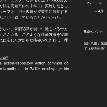
リーニングする評価方法（↓pdfの論文
25
26
方法を高知市内の中学生に実施したとこ
« 4月
ループと、担当教員が授業中に観察する
んどが一致していることがわかった。
かない、音韻認識が弱い生徒もいる一方
最近のコメント
くさんいる。このような評価方法を実施
れに応じた対処的な指導ができれば、理
柴田八重子先
て（校内研修
x.php?
e_action=repository_action_common_do
1&attribute_id=17&file_no=1&page_id=