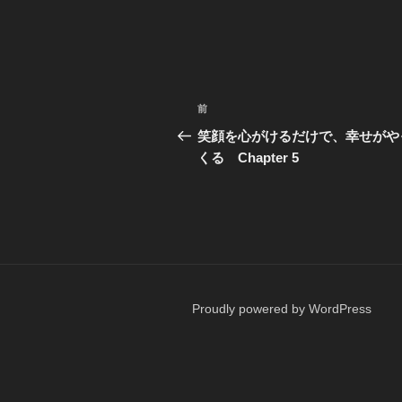
投
前
前
稿
の
笑顔を心がけるだけで、幸せがや
投
くる Chapter 5
ナ
稿
ビ
ゲ
ー
シ
Proudly powered by WordPress
ョ
ン