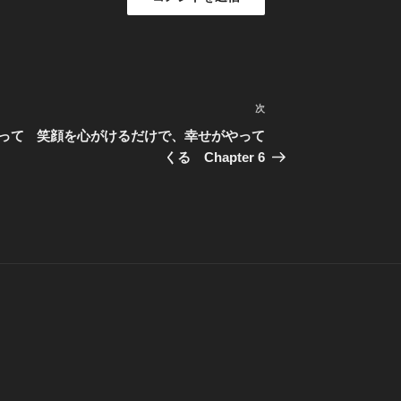
次
次
の
って
笑顔を心がけるだけで、幸せがやって
投
くる Chapter 6
稿