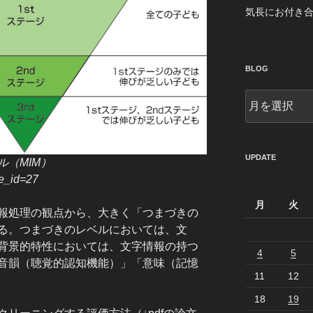
気長にお付き
BLOG
blog
UPDATE
（MIM）
ge_id=27
月
火
報処理の観点から、大きく「つまづきの
る。つまづきのレベルにおいては、文
背景的特性においては、文字情報の持つ
4
5
音韻（聴覚的認知機能）」「意味（記憶
11
12
18
19